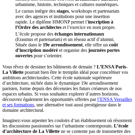
urbanisme, histoire, techniques et cultures numériques.
Le cursus intègre des
stages
, workshops et partenariats
avec des agences et institutions pour une insertion
rapide. Le diplôme HMONP permet l’
inscription à
l’Ordre des architectes
et l’exercice en nom propre.
L’école propose des
échanges internationaux
(Erasmus et partenariats) et un réseau actif d’alumni.
Située dans le
19e arrondissement
, elle offre un
coût
d’inscription modéré
et organise des
journées portes
ouvertes
pour s’orienter.
Vous rêvez de dessiner les bâtiments de demain ?
L’ENSA Paris-
La Villette
pourrait bien être le tremplin idéal pour concrétiser vos
ambitions architecturales. Cette école nationale supérieure
d’architecture, nichée dans le dynamique 19e arrondissement
parisien, forme depuis des décennies les futurs créateurs de nos
espaces urbains. Si vous souhaitez explorer d’autres horizons,
découvrez également les opportunités offertes par
l’ENSA Versailles
et ses formations
, une alternative tout aussi prestigieuse dans le
domaine architectural.
Imaginez-vous arpenter les couloirs d’un établissement où résonnent
les discussions passionnées sur l’urbanisme contemporain.
L’école
d’architecture de La Villette
ne se contente pas de transmettre des