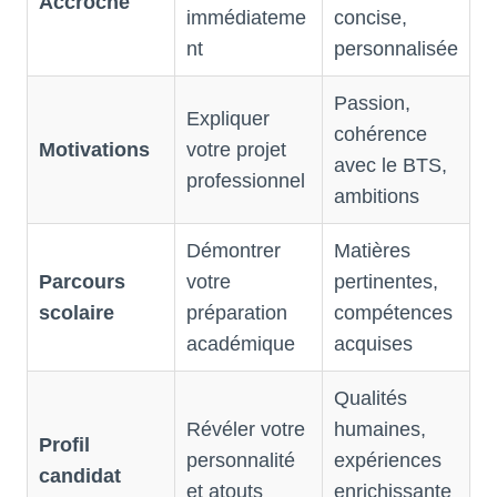
Accroche
immédiateme
concise,
nt
personnalisée
Passion,
Expliquer
cohérence
Motivations
votre projet
avec le BTS,
professionnel
ambitions
Démontrer
Matières
Parcours
votre
pertinentes,
scolaire
préparation
compétences
académique
acquises
Qualités
Révéler votre
humaines,
Profil
personnalité
expériences
candidat
et atouts
enrichissante